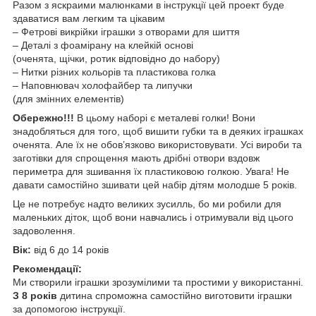
Разом з яскраими малюнками в інструкції цей проект буде
здаватися вам легким та цікавим
– Фетрові викрійки іграшки з отворами для шиття
– Деталі з фоамірану на клейкій основі
(оченята, щічки, ротик відповідно до набору)
– Нитки різних кольорів та пластикова голка
– Наповнювач холофайбер та липучки
(для змінних елементів)
Обережно!!!
В цьому наборі є металеві голки! Вони
знадобляться для того, щоб вишити губки та в деяких іграшках
оченята. Але їх не обов’язково використовувати. Усі вироби та
заготівки для спрощення мають дрібні отвори вздовж
периметра для зшивання їх пластиковою голкою. Увага! Не
давати самостійно зшивати цей набір дітям молодше 5 років.
Це не потребує надто великих зусилль, бо ми робили для
маленьких діток, щоб вони навчались і отримували від цього
задоволення.
Вік:
від 6 до 14 років
Рекомендації:
Ми створили іграшки зрозумілими та простими у використанні.
З 8 років
дитина спроможна самостійно виготовити іграшки
за допомогою інструкції.