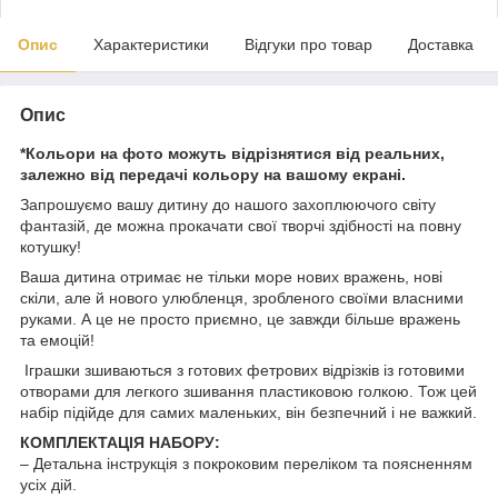
Опис
Характеристики
Відгуки про товар
Доставка
Опис
*Кольори на фото можуть відрізнятися від реальних,
залежно від передачі кольору на вашому екрані.
Запрошуємо вашу дитину до нашого захоплюючого світу
фантазій, де можна прокачати свої творчі здібності на повну
котушку!
Ваша дитина отримає не тільки море нових вражень, нові
скіли, але й нового улюбленця, зробленого своїми власними
руками. А це не просто приємно, це завжди більше вражень
та емоцій!
Іграшки зшиваються з готових фетрових відрізків із готовими
отворами для легкого зшивання пластиковою голкою. Тож цей
набір підійде для самих маленьких, він безпечний і не важкий.
КОМПЛЕКТАЦІЯ НАБОРУ:
– Детальна інструкція з покроковим переліком та поясненням
усіх дій.