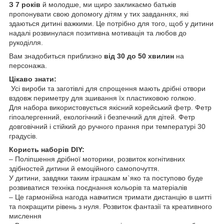
З 7 років
й молодше, ми щиро закликаємо батьків
пропонувати свою допомогу дітям у тих завданнях, які
здаються дитині важкими. Це потрібно для того, щоб у дитини
надалі розвинулася позитивна мотивація та любов до
рукоділля.
Вам знадобиться приблизно
від 30 до 50 хвилин
на
персонажа.
Цікаво знати:
Усі вироби та заготівлі для спрощення мають дрібні отвори
вздовж периметру для зшивання їх пластиковою голкою.
Для набора використовується якісний корейський фетр. Фетр
гіпоалергенний, екологічний і безпечний для дітей. Фетр
довговічний і стійкий до ручного прання при температурі 30
градусів.
Користь наборів DIY:
– Поліпшення дрібної моторики, розвиток когнітивних
здібностей дитини й емоційного самопочуття.
У дитини, завдяки таким іграшкам м`яко та поступово буде
розвиватися техніка поєднання кольорів та матеріалів
– Це гармонійна нагода навчитися тримати дистанцію в шитті
та покращити рівень з нуля. Розвиток фантазії та креативного
мислення