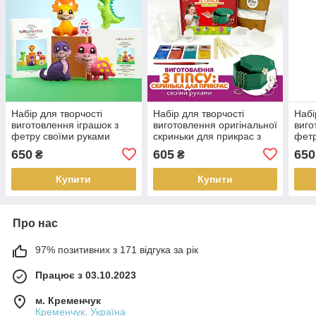
Набір для творчості
Набір для творчості
Набі
виготовлення іграшок з
виготовлення оригінальної
виго
фетру своїми руками
скриньки для прикрас з
фетр
«Динозаврики»
гіпсу своїми руками для
«Єди
650
605
650
₴
₴
початківців
Купити
Купити
Про нас
97% позитивних з 171 відгука за рік
Працює з 03.10.2023
м. Кременчук
Кременчук, Україна