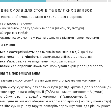
дна смола для столів та великих заливок
 епоксидної смоли ідеально підходить для створення:
лів з дерева та смоли
иких заливок для художніх виробів (лампи, скульптури)
айнерських меблів
оративних елементів у техніці заливки з різними наповнювачами
и смоли:
ька екзотермічність:
для виливків товщиною від 2 до 4 см
ока механічна міцність:
максимальна стійкість до подряпин
ька в'язкість:
легке видалення пухирців повітря
валий час обробки:
можливість коригувати виріб у процесі роботи
ня та перемішування
завжди використовуйте ваги для точного дозування компонентів!
ріть чисту, суху тару без прямих кутів (краще кругле відро з плоским дн
авте тару на ваги, обнуліть її (TARA) та налийте компонент A (смола).
у обнуліть ваги та додайте компонент B (затверджувач).
мішуйте на низьких обертах міксером або вручну (3-5 хв у кожній тарі)
елийте суміш у нову тару та повторіть перемішування для рівномірності