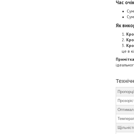
Час очі
Сум
Сум
Як вико
Кро
Кро
Кро
це в к
Примітка
ідеальног
Технічн
Пропорці
Прозоріс
Оптимал
Темпера
Щільніст