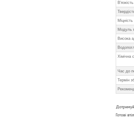
В'язкість
Твердіст
Міцність
Модуль п
Висока а
Водопог
Хімічна с
Час до п
Термін з
Рекомен
Дотримуйт
Готові вт