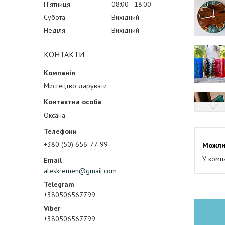
Пʼятниця
08:00
18:00
Субота
Вихідний
Неділя
Вихідний
КОНТАКТИ
Мистецтво дарувати
Оксана
+380 (50) 656-77-99
У комп
aleskremen@gmail.com
+380506567799
+380506567799