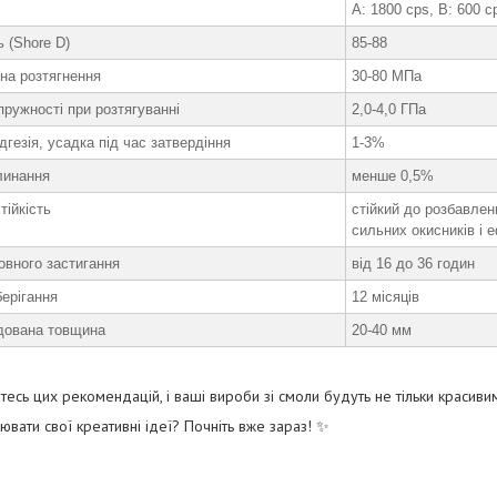
A: 1800 cps, B: 600 c
ь (Shore D)
85-88
 на розтягнення
30-80 МПа
ружності при розтягуванні
2,0-4,0 ГПа
дгезія, усадка під час затвердіння
1-3%
линання
менше 0,5%
тійкість
стійкий до розбавлени
сильних окисників і 
овного застигання
від 16 до 36 годин
берігання
12 місяців
дована товщина
20-40 мм
есь цих рекомендацій, і ваші вироби зі смоли будуть не тільки красивим
ілювати свої креативні ідеї? Почніть вже зараз! ✨