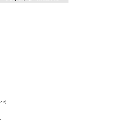
ом).
.
.