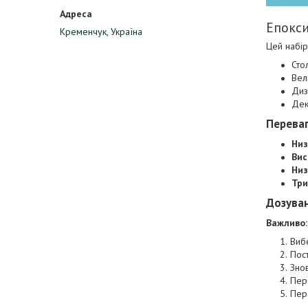
Епокси
Кременчук, Україна
Цей набір
Сто
Вел
Диз
Дек
Переваг
Низ
Вис
Низ
Три
Дозуван
Важливо:
Вибе
Пост
Знов
Пере
Пер