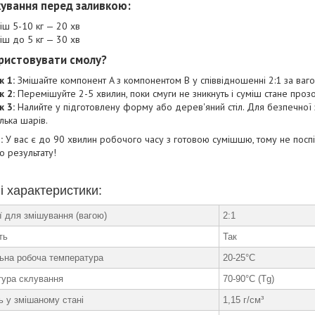
кування перед заливкою:
іш 5-10 кг — 20 хв
іш до 5 кг — 30 хв
ристовувати смолу?
к 1:
Змішайте компонент A з компонентом B у співвідношенні 2:1 за ваго
к 2:
Перемішуйте 2-5 хвилин, поки смуги не зникнуть і суміш стане проз
к 3:
Налийте у підготовлену форму або дерев'яний стіл. Для безпечної
ілька шарів.
:
У вас є до 90 хвилин робочого часу з готовою сумішшю, тому не посп
о результату!
і характеристики:
ї для змішування (вагою)
2:1
ть
Так
ьна робоча температура
20-25°C
тура склування
70-90°C (Tg)
ь у змішаному стані
1,15 г/см³