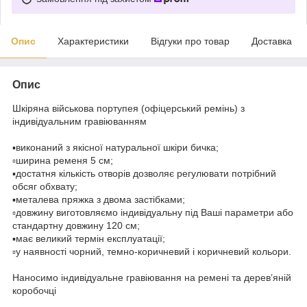
Опис
Характеристики
Відгуки про товар
Доставка
Опис
Шкіряна військова портупея (офіцерський ремінь) з
індивідуальним гравіюванням
⠀
▪️виконаний з якісної натуральної шкіри бичка;
▫️ширина ременя 5 см;
▪️достатня кількість отворів дозволяє регулювати потрібний
обсяг обхвату;
▪️металева пряжка з двома застібками;
▫️довжину виготовляємо індивідуальну під Ваші параметри або
стандартну довжину 120 см;
▪️має великий термін експлуатації;
▫️у наявності чорний, темно-коричневий і коричневий кольори.
⠀
Наносимо індивідуальне гравіювання на ремені та деревʼяній
коробочці
⠀