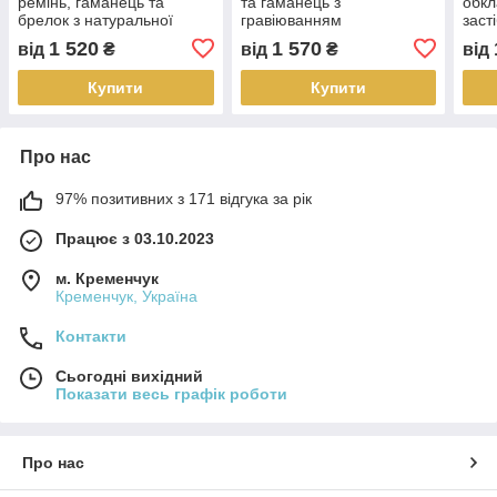
ремінь, гаманець та
та гаманець з
обкл
брелок з натуральної
гравіюванням
заст
шкіри s.a.f._handmade
грав
1 520
1 570
від
₴
від
₴
від
s.a.
Купити
Купити
Про нас
97% позитивних з 171 відгука за рік
Працює з 03.10.2023
м. Кременчук
Кременчук, Україна
Контакти
Сьогодні вихідний
Показати весь графік роботи
Про нас