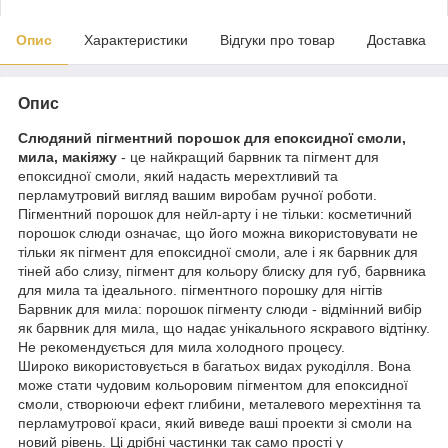
Опис
Характеристики
Відгуки про товар
Доставка
Опис
Слюдяний пігментний порошок для епоксидної смоли,
мила, макіяжу
- це найкращий барвник та пігмент для
епоксидної смоли, який надасть мерехтливий та
перламутровий вигляд вашим виробам ручної роботи.
Пігментний порошок для нейл-арту і не тільки: косметичний
порошок слюди означає, що його можна використовувати не
тільки як пігмент для епоксидної смоли, але і як барвник для
тіней або слизу, пігмент для кольору блиску для губ, барвника
для мила та ідеального. пігментного порошку для нігтів
Барвник для мила: порошок пігменту слюди - відмінний вибір
як барвник для мила, що надає унікального яскравого відтінку.
Не рекомендується для мила холодного процесу.
Широко використовується в багатьох видах рукоділля. Вона
може стати чудовим кольоровим пігментом для епоксидної
смоли, створюючи ефект глибини, металевого мерехтіння та
перламутрової краси, який виведе ваші проекти зі смоли на
новий рівень. Ці дрібні частинки так само прості у