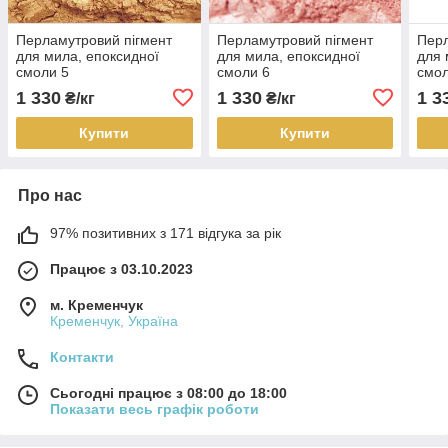
Перламутровий пігмент
Перламутровий пігмент
Перл
для мила, епоксидної
для мила, епоксидної
для 
смоли 5
смоли 6
смол
1 330
1 330
1 3
₴/кг
₴/кг
Купити
Купити
Про нас
97% позитивних з 171 відгука за рік
Працює з 03.10.2023
м. Кременчук
Кременчук, Україна
Контакти
Сьогодні працює з 08:00 до 18:00
Показати весь графік роботи