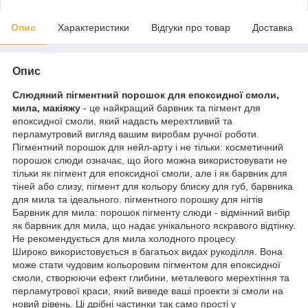
Опис
Характеристики
Відгуки про товар
Доставка
Опис
Слюдяний пігментний порошок для епоксидної смоли,
мила, макіяжу
- це найкращий барвник та пігмент для
епоксидної смоли, який надасть мерехтливий та
перламутровий вигляд вашим виробам ручної роботи.
Пігментний порошок для нейл-арту і не тільки: косметичний
порошок слюди означає, що його можна використовувати не
тільки як пігмент для епоксидної смоли, але і як барвник для
тіней або слизу, пігмент для кольору блиску для губ, барвника
для мила та ідеального. пігментного порошку для нігтів
Барвник для мила: порошок пігменту слюди - відмінний вибір
як барвник для мила, що надає унікального яскравого відтінку.
Не рекомендується для мила холодного процесу.
Широко використовується в багатьох видах рукоділля. Вона
може стати чудовим кольоровим пігментом для епоксидної
смоли, створюючи ефект глибини, металевого мерехтіння та
перламутрової краси, який виведе ваші проекти зі смоли на
новий рівень. Ці дрібні частинки так само прості у