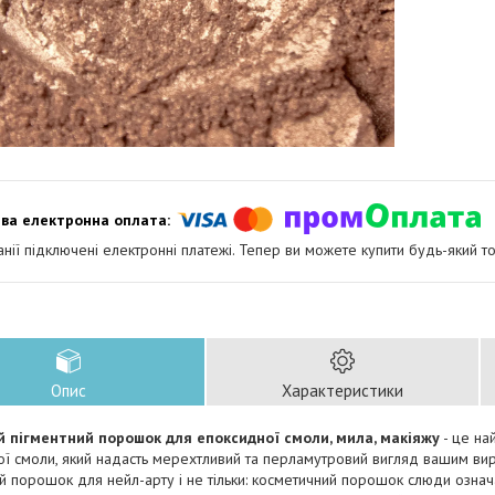
анії підключені електронні платежі. Тепер ви можете купити будь-який т
Опис
Характеристики
 пігментний порошок для епоксидної смоли, мила, макіяжу
- це на
ї смоли, який надасть мерехтливий та перламутровий вигляд вашим ви
й порошок для нейл-арту і не тільки: косметичний порошок слюди озна