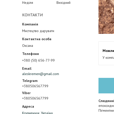
Неділя
Вихідний
КОНТАКТИ
Мистецтво дарувати
Оксана
У комп
+380 (50) 656-77-99
aleskremen@gmail.com
+380506567799
+380506567799
Слюдяний
епоксидно
Пігментни
Кременчук, Україна