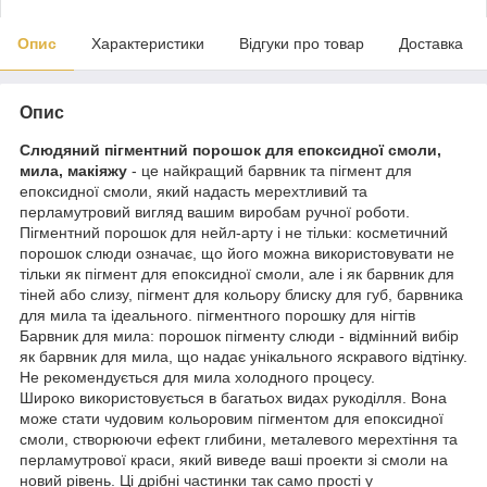
Опис
Характеристики
Відгуки про товар
Доставка
Опис
Слюдяний пігментний порошок для епоксидної смоли,
мила, макіяжу
- це найкращий барвник та пігмент для
епоксидної смоли, який надасть мерехтливий та
перламутровий вигляд вашим виробам ручної роботи.
Пігментний порошок для нейл-арту і не тільки: косметичний
порошок слюди означає, що його можна використовувати не
тільки як пігмент для епоксидної смоли, але і як барвник для
тіней або слизу, пігмент для кольору блиску для губ, барвника
для мила та ідеального. пігментного порошку для нігтів
Барвник для мила: порошок пігменту слюди - відмінний вибір
як барвник для мила, що надає унікального яскравого відтінку.
Не рекомендується для мила холодного процесу.
Широко використовується в багатьох видах рукоділля. Вона
може стати чудовим кольоровим пігментом для епоксидної
смоли, створюючи ефект глибини, металевого мерехтіння та
перламутрової краси, який виведе ваші проекти зі смоли на
новий рівень. Ці дрібні частинки так само прості у