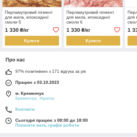
Перламутровий пігмент
Перламутровий пігмент
Перл
для мила, епоксидної
для мила, епоксидної
для 
смоли 5
смоли 6
смол
1 330
1 330
1 3
₴/кг
₴/кг
Купити
Купити
Про нас
97% позитивних з 171 відгука за рік
Працює з 03.10.2023
м. Кременчук
Кременчук, Україна
Контакти
Сьогодні працює з 08:00 до 18:00
Показати весь графік роботи