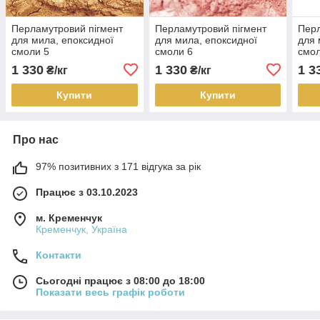
Перламутровий пігмент
Перламутровий пігмент
Перл
для мила, епоксидної
для мила, епоксидної
для 
смоли 5
смоли 6
смол
1 330
1 330
1 3
₴/кг
₴/кг
Купити
Купити
Про нас
97% позитивних з 171 відгука за рік
Працює з 03.10.2023
м. Кременчук
Кременчук, Україна
Контакти
Сьогодні працює з 08:00 до 18:00
Показати весь графік роботи