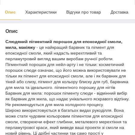
Опис
Характеристики
Відгуки про товар
Доставка
Опис
Слюдяний пігментний порошок для епоксидної смоли,
мила, макіяжу
- це найкращий барвник та пігмент для
епоксидної смоли, який надасть мерехтливий та
перламутровий вигляд вашим виробам ручної роботи.
Пігментний порошок для нейл-арту і не тільки: косметичний
порошок слюди означає, що його можна використовувати не
тільки як пігмент для епоксидної смоли, але і як барвник для
тіней або слизу, пігмент для кольору блиску для губ, барвника
для мила та ідеального. пігментного порошку для нігтів
Барвник для мила: порошок пігменту слюди - відмінний вибір
як барвник для мила, що надає унікального яскравого відтінку.
Не рекомендується для мила холодного процесу.
Широко використовується в багатьох видах рукоділля. Вона
може стати чудовим кольоровим пігментом для епоксидної
смоли, створюючи ефект глибини, металевого мерехтіння та
перламутрової краси, який виведе ваші проекти зі смоли на
новий рівень. Ці дрібні частинки так само прості у