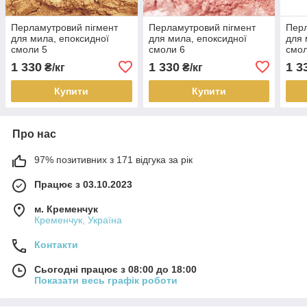
Перламутровий пігмент
Перламутровий пігмент
Перл
для мила, епоксидної
для мила, епоксидної
для 
смоли 5
смоли 6
смол
1 330
1 330
1 3
₴/кг
₴/кг
Купити
Купити
Про нас
97% позитивних з 171 відгука за рік
Працює з 03.10.2023
м. Кременчук
Кременчук, Україна
Контакти
Сьогодні працює з 08:00 до 18:00
Показати весь графік роботи