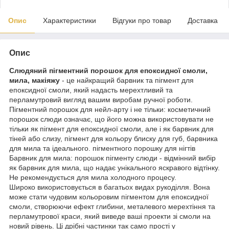
Опис
Характеристики
Відгуки про товар
Доставка
Опис
Слюдяний пігментний порошок для епоксидної смоли,
мила, макіяжу
- це найкращий барвник та пігмент для
епоксидної смоли, який надасть мерехтливий та
перламутровий вигляд вашим виробам ручної роботи.
Пігментний порошок для нейл-арту і не тільки: косметичний
порошок слюди означає, що його можна використовувати не
тільки як пігмент для епоксидної смоли, але і як барвник для
тіней або слизу, пігмент для кольору блиску для губ, барвника
для мила та ідеального. пігментного порошку для нігтів
Барвник для мила: порошок пігменту слюди - відмінний вибір
як барвник для мила, що надає унікального яскравого відтінку.
Не рекомендується для мила холодного процесу.
Широко використовується в багатьох видах рукоділля. Вона
може стати чудовим кольоровим пігментом для епоксидної
смоли, створюючи ефект глибини, металевого мерехтіння та
перламутрової краси, який виведе ваші проекти зі смоли на
новий рівень. Ці дрібні частинки так само прості у