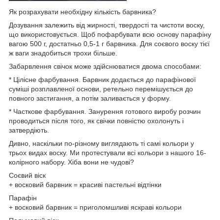
Як розрахувати необхідну кількість барвника?
Дозування залежить від жирності, твердості та чистоти воску,
що використовується. Щоб пофарбувати всю основу парафіну
вагою 500 г, достатньо 0,5-1 г барвника. Для соєвого воску тієї
ж ваги знадобиться трохи більше.
Забарвлення свічок може здійснюватися двома способами:
* Цілісне фарбування. Барвник додається до парафінової
суміші розплавленої основи, ретельно перемішується до
повного застигання, а потім заливається у форму.
* Часткове фарбування. Занурення готового виробу розчин
проводиться після того, як свічки повністю охолонуть і
затвердіють.
Дивно, наскільки по-різному виглядають ті самі кольори у
трьох видах воску. Ми протестували всі кольори з нашого 16-
колірного набору. Хіба вони не чудові?
Соєвий віск
+ восковий барвник = красиві пастельні відтінки
Парафін
+ восковий барвник = приголомшливі яскраві кольори