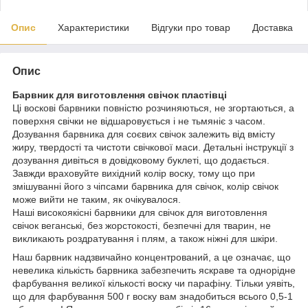
Опис
Характеристики
Відгуки про товар
Доставка
Опис
Барвник для виготовлення свічок пластівці
Ці воскові барвники повністю розчиняються, не згортаються, а
поверхня свічки не відшаровується і не тьмяніє з часом.
Дозування барвника для соєвих свічок залежить від вмісту
жиру, твердості та чистоти свічкової маси. Детальні інструкції з
дозування дивіться в довідковому буклеті, що додається.
Завжди враховуйте вихідний колір воску, тому що при
змішуванні його з чіпсами барвника для свічок, колір свічок
може вийти не таким, як очікувалося.
Наші високоякісні барвники для свічок для виготовлення
свічок веганські, без жорстокості, безпечні для тварин, не
викликають роздратування і плям, а також ніжні для шкіри.
Наш барвник надзвичайно концентрований, а це означає, що
невелика кількість барвника забезпечить яскраве та однорідне
фарбування великої кількості воску чи парафіну. Тільки уявіть,
що для фарбування 500 г воску вам знадобиться всього 0,5-1