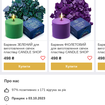
Барвник ЗЕЛЕНИЙ для
Барвник ФІОЛЕТОВИЙ
Бар
виготовлення свічок
для виготовлення свічок
виго
пластівці CANDLE SHOP
пластівці CANDLE SHOP
плас
57 грамм
57 грамм
57 г
498
498
498
₴
₴
Купити
Купити
Про нас
97% позитивних з 171 відгука за рік
Працює з 03.10.2023