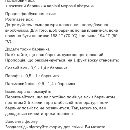
Пальмовий віск
+ восковий барвник = чарівні морозні візерунки
Процес фарбування свічки
Розплавте віск
Дотримуйтесь температури плавлення, передбаченої
виробником. Для того, щоб барвник почав плавитися, вона
повинна бути не нижче 158 °F (70 °C) і не вище 194 °F (90
°C).
Додати трохи барвника
Пам'ятайте, що наш барвник дуже концентрований.
Пропорція, що рекомендується, на 1 фунт воску становить:
Соєвий віск - 0,9 - 1,4 г барвника
Парафін - 0,5 - 1 г барвника
Пальмовий віск - 0,9 - 1,4 г барвника
Безперервно помішуйте
Переконайтеся, що ви постійно помішує віск з барвником
протягом 3-5 хвилин при стабільній температурі, поки
барвник повністю не розчиниться. Так, можливо, вам
доведеться виявити трохи терпіння.
Заповніть форму
Заздалегідь підготуйте форму для свічки. Ви можете