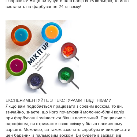
г барвника! Якщо ви купуєте наш набір із 16 кольорів, то його
вистачить на фарбування 24 кг воску!
ЕКСПЕРИМЕНТУЙТЕ З ТЕКСТУРАМИ І ВІДТІНКАМИ
Якщо вам подобається працювати з соєвим воском, то ви,
звичайно, знаєте, що його початковий молочно-білий колір
при фарбуванні змінюється більш пастельний. Працюючи з
парафіном, ви отримаєте свою свічку у більш насиченому
варіанті. Можливо, ви також захочете спробувати використати
цей барвник із пальмовим воском. Ви будете в захваті від