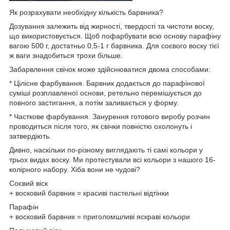
Як розрахувати необхідну кількість барвника?
Дозування залежить від жирності, твердості та чистоти воску,
що використовується. Щоб пофарбувати всю основу парафіну
вагою 500 г, достатньо 0,5-1 г барвника. Для соєвого воску тієї
ж ваги знадобиться трохи більше.
Забарвлення свічок може здійснюватися двома способами:
* Цілісне фарбування. Барвник додається до парафінової
суміші розплавленої основи, ретельно перемішується до
повного застигання, а потім заливається у форму.
* Часткове фарбування. Занурення готового виробу розчин
проводиться після того, як свічки повністю охолонуть і
затвердіють.
Дивно, наскільки по-різному виглядають ті самі кольори у
трьох видах воску. Ми протестували всі кольори з нашого 16-
колірного набору. Хіба вони не чудові?
Соєвий віск
+ восковий барвник = красиві пастельні відтінки
Парафін
+ восковий барвник = приголомшливі яскраві кольори