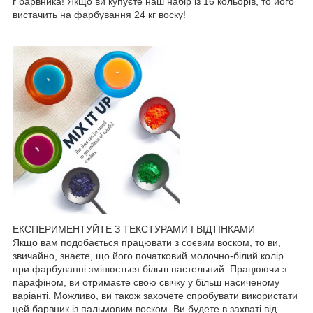
г барвника! Якщо ви купуєте наш набір із 16 кольорів, то його
вистачить на фарбування 24 кг воску!
ЕКСПЕРИМЕНТУЙТЕ З ТЕКСТУРАМИ І ВІДТІНКАМИ
Якщо вам подобається працювати з соєвим воском, то ви,
звичайно, знаєте, що його початковий молочно-білий колір
при фарбуванні змінюється більш пастельний. Працюючи з
парафіном, ви отримаєте свою свічку у більш насиченому
варіанті. Можливо, ви також захочете спробувати використати
цей барвник із пальмовим воском. Ви будете в захваті від