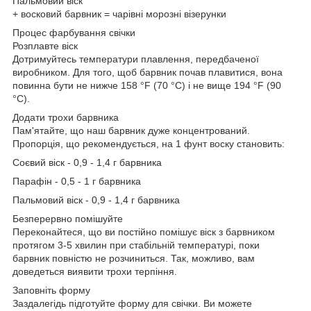
Пальмовий віск
+ восковий барвник = чарівні морозні візерунки
Процес фарбування свічки
Розплавте віск
Дотримуйтесь температури плавлення, передбаченої
виробником. Для того, щоб барвник почав плавитися, вона
повинна бути не нижче 158 °F (70 °C) і не вище 194 °F (90
°C).
Додати трохи барвника
Пам'ятайте, що наш барвник дуже концентрований.
Пропорція, що рекомендується, на 1 фунт воску становить:
Соєвий віск - 0,9 - 1,4 г барвника
Парафін - 0,5 - 1 г барвника
Пальмовий віск - 0,9 - 1,4 г барвника
Безперервно помішуйте
Переконайтеся, що ви постійно помішує віск з барвником
протягом 3-5 хвилин при стабільній температурі, поки
барвник повністю не розчиниться. Так, можливо, вам
доведеться виявити трохи терпіння.
Заповніть форму
Заздалегідь підготуйте форму для свічки. Ви можете