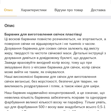
Опис
Характеристики
Відгуки про товар
Доставка
Опис
Барвник для виготовлення свічок пластівці
Ці воскові барвники повністю розчиняються, не згортаються, а
поверхня свічки не відшаровується і не тьмяніє з часом.
Дозування барвника для соєвих свічок залежить від вмісту
жиру, твердості та чистоти свічкової маси. Детальні інструкції з
дозування дивіться в довідковому буклеті, що додається.
Завжди враховуйте вихідний колір воску, тому що при
змішуванні його з чіпсами барвника для свічок, колір свічок
може вийти не таким, як очікувалося.
Наші високоякісні барвники для свічок для виготовлення
свічок веганські, без жорстокості, безпечні для тварин, не
викликають роздратування і плям, а також ніжні для шкіри.
Наш барвник надзвичайно концентрований, а це означає, що
невелика кількість барвника забезпечить яскраве та однорідне
фарбування великої кількості воску чи парафіну. Тільки уявіть,
що для фарбування 500 г воску вам знадобиться всього 0,5-1