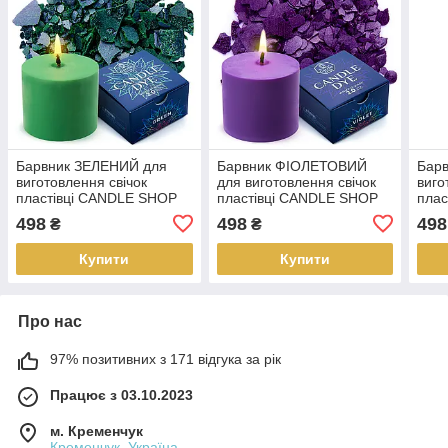
Барвник ЗЕЛЕНИЙ для
Барвник ФІОЛЕТОВИЙ
Бар
виготовлення свічок
для виготовлення свічок
виго
пластівці CANDLE SHOP
пластівці CANDLE SHOP
плас
57 грамм
57 грамм
57 г
498
498
498
₴
₴
Купити
Купити
Про нас
97% позитивних з 171 відгука за рік
Працює з 03.10.2023
м. Кременчук
Кременчук, Україна