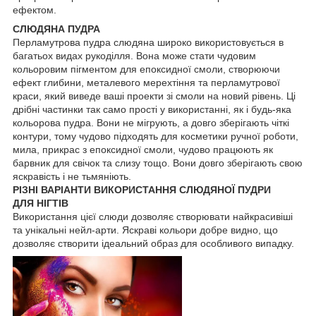
ефектом.
СЛЮДЯНА ПУДРА
Перламутрова пудра слюдяна широко використовується в
багатьох видах рукоділля. Вона може стати чудовим
кольоровим пігментом для епоксидної смоли, створюючи
ефект глибини, металевого мерехтіння та перламутрової
краси, який виведе ваші проекти зі смоли на новий рівень. Ці
дрібні частинки так само прості у використанні, як і будь-яка
кольорова пудра. Вони не мігрують, а довго зберігають чіткі
контури, тому чудово підходять для косметики ручної роботи,
мила, прикрас з епоксидної смоли, чудово працюють як
барвник для свічок та слизу тощо. Вони довго зберігають свою
яскравість і не тьмяніють.
РІЗНІ ВАРІАНТИ ВИКОРИСТАННЯ СЛЮДЯНОЇ ПУДРИ
ДЛЯ НІГТІВ
Використання цієї слюди дозволяє створювати найкрасивіші
та унікальні нейл-арти. Яскраві кольори добре видно, що
дозволяє створити ідеальний образ для особливого випадку.