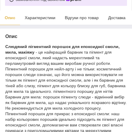
Опис
Характеристики
Відгуки про товар
Доставка
Опис
Слюдяний пігментний порошок для епоксидної смоли,
мила, макіяжу
- це найкращий барвник та пігмент для
епоксидної смоли, який надасть мерехтливий та
перламутровий вигляд вашим виробам ручної роботи.
Пігментний порошок для нейл-арту і не тільки: косметичний
порошок слюди означає, що його можна використовувати не
тільки як пігмент для епоксидної смоли, але і як барвник для
тіней або слизу, пігмент для кольору блиску для губ, барвника
для мила та ідеального. пігментного порошку для нігтів
Барвник для мила: порошок пігменту слюди - відмінний вибір
як барвник для мила, що надає унікального яскравого відтінку.
Не рекомендується для мила холодного процесу.
Пігментний порошок для прикрас з епоксидної смоли: наш
набір кольорових порошків ідеально підходить як пігмент для
епоксидної смоли, допомагаючи вам створювати свої власні
прикраси з приголомшливими квітами та мерехтливим