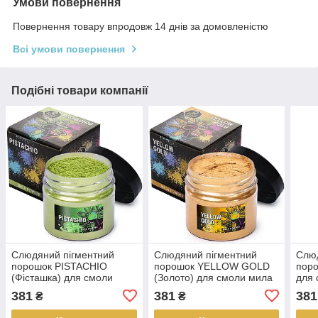
Умови повернення
Повернення товару впродовж 14 днів за домовленістю
Всі умови повернення
Подібні товари компанії
Слюдяний пігментний
Слюдяний пігментний
Слюд
порошок PISTACHIO
порошок YELLOW GOLD
поро
(Фісташка) для смоли
(Золото) для смоли мила
для 
мила макіяжу манікюру
макіяжу манікюру SOAP
ман
381
381
381
₴
₴
SOAP SHOP банка 57
SHOP банка 57 грам
банк
грам