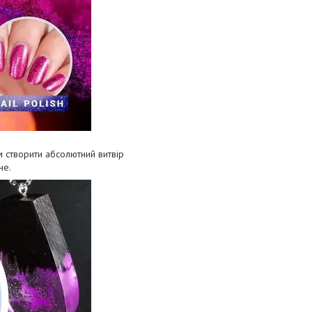
 створити абсолютний витвір
не.