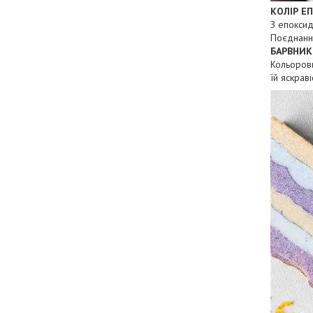
КОЛІР Е
З епоксид
Поєднання
БАРВНИК
Кольоров
їй яскрав