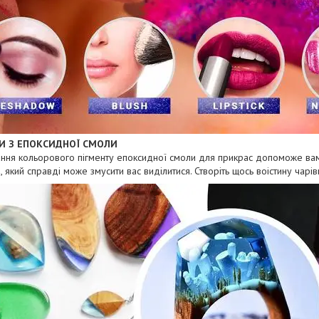
И З ЕПОКСИДНОЇ СМОЛИ
ння кольорового пігменту епоксидної смоли для прикрас допоможе вам
, який справді може змусити вас виділитися. Створіть щось воістину чарів