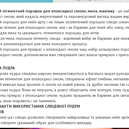
 пігментний порошок для епоксидної смоли, мила, макіяжу
- це на
ї смоли, який надасть мерехтливий та перламутровий вигляд вашим ви
й порошок для нейл-арту і не тільки: косметичний порошок слюди озна
 як пігмент для епоксидної смоли, але і як барвник для тіней або слизу, п
для мила та ідеального. пігментного порошку для нігтів
ля мила: порошок пігменту слюди - відмінний вибір як барвник для мила
 Не рекомендується для мила холодного процесу.
й порошок для прикрас з епоксидної смоли: наш набір кольорових порош
идної смоли, допомагаючи вам створювати свої власні прикраси з при
 ПУДРА
рова пудра слюдяна широко використовується в багатьох видах рукоді
м пігментом для епоксидної смоли, створюючи ефект глибини, металев
ий виведе ваші проекти зі смоли на новий рівень. Ці дрібні частинки так са
рова пудра. Вони не мігрують, а довго зберігають чіткі контури, тому ч
ила, прикрас з епоксидної смоли, чудово працюють як барвник для свічо
ь свою яскравість і не тьмяніють.
АРІАНТИ ВИКОРИСТАННЯ СЛЮДЯНОЇ ПУДРИ
ІВ
ння цієї слюди дозволяє створювати найкрасивіші та унікальні нейл-арт
створити ідеальний образ для особливого випадку.