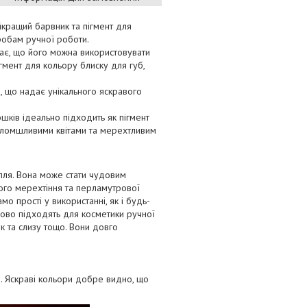
йкращий барвник та пігмент для
робам ручної роботи.
чає, що його можна використовувати
ігмент для кольору блиску для губ,
, що надає унікального яскравого
ків ідеально підходить як пігмент
голомшливими квітами та мерехтливим
лля. Вона може стати чудовим
ого мерехтіння та перламутрової
мо прості у використанні, як і будь-
удово підходять для косметики ручної
к та слизу тощо. Вони довго
и. Яскраві кольори добре видно, що