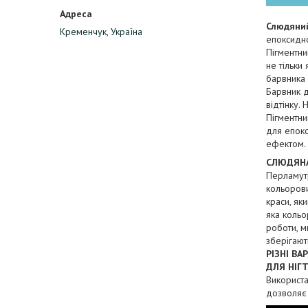
Слюдяний
Кременчук, Україна
епоксидно
Пігментни
не тільки
барвника 
Барвник д
відтінку.
Пігментни
для епокс
ефектом.
СЛЮДЯНА
Перламут
кольорови
краси, як
яка кольо
роботи, м
зберігают
РІЗНІ В
ДЛЯ НІГТ
Використа
дозволяє 