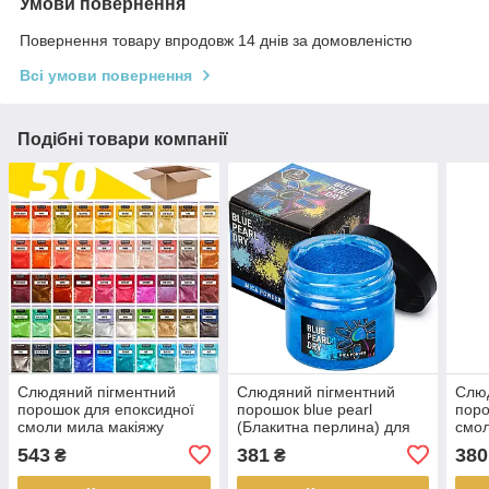
Умови повернення
Повернення товару впродовж 14 днів за домовленістю
Всі умови повернення
Подібні товари компанії
Слюдяний пігментний
Слюдяний пігментний
Слюд
порошок для епоксидної
порошок blue pearl
поро
смоли мила макіяжу
(Блакитна перлина) для
смол
манікюру SOAP SHOP 50
смоли мила макіяжу
ман
543
381
380
₴
₴
пакетів по 2,8 грамма
манікюру SOAP SHOP
паке
банка 57 грам