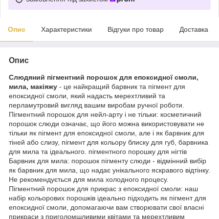
Опис
Характеристики
Відгуки про товар
Доставка
Опис
Слюдяний пігментний порошок для епоксидної смоли,
мила, макіяжу
- це найкращий барвник та пігмент для
епоксидної смоли, який надасть мерехтливий та
перламутровий вигляд вашим виробам ручної роботи.
Пігментний порошок для нейл-арту і не тільки: косметичний
порошок слюди означає, що його можна використовувати не
тільки як пігмент для епоксидної смоли, але і як барвник для
тіней або слизу, пігмент для кольору блиску для губ, барвника
для мила та ідеального. пігментного порошку для нігтів
Барвник для мила: порошок пігменту слюди - відмінний вибір
як барвник для мила, що надає унікального яскравого відтінку.
Не рекомендується для мила холодного процесу.
Пігментний порошок для прикрас з епоксидної смоли: наш
набір кольорових порошків ідеально підходить як пігмент для
епоксидної смоли, допомагаючи вам створювати свої власні
прикраси з приголомшливими квітами та мерехтливим