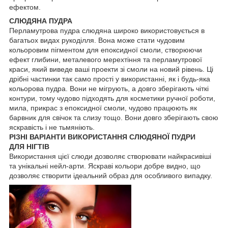
ефектом.
СЛЮДЯНА ПУДРА
Перламутрова пудра слюдяна широко використовується в
багатьох видах рукоділля. Вона може стати чудовим
кольоровим пігментом для епоксидної смоли, створюючи
ефект глибини, металевого мерехтіння та перламутрової
краси, який виведе ваші проекти зі смоли на новий рівень. Ці
дрібні частинки так само прості у використанні, як і будь-яка
кольорова пудра. Вони не мігрують, а довго зберігають чіткі
контури, тому чудово підходять для косметики ручної роботи,
мила, прикрас з епоксидної смоли, чудово працюють як
барвник для свічок та слизу тощо. Вони довго зберігають свою
яскравість і не тьмяніють.
РІЗНІ ВАРІАНТИ ВИКОРИСТАННЯ СЛЮДЯНОЇ ПУДРИ
ДЛЯ НІГТІВ
Використання цієї слюди дозволяє створювати найкрасивіші
та унікальні нейл-арти. Яскраві кольори добре видно, що
дозволяє створити ідеальний образ для особливого випадку.