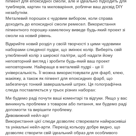
пігмент для епоксидної смоли, але й ідеально підходить для
тумблерів, картин та миловаріння, роблячи ваш досвід DIY
незабутнім.
Металевий порошок є чудовим вибором, коли справа
доходить до епоксидної смоли ремесел. Використання
пігментного порошку-хамелеону виведе будь-який проект зі
смоли на новий рівень.
Відкрийте новий розділ у своїй творчості з цими чудовими
наборами слюдяної пудри, що змінює колір. Виберіть свій
улюблений колір з широкої палітри, щоб надати йому
неповторний вигляд і зробити будь-який ваш проект
неповторним. Найкраще в металевій пудрі - це її
універсальність. Її можна використовувати для фарб, клею,
макіяжу, а також як пігмент для епоксидних фарб, що
забезпечує тонкий завершальний штрих. Ця голографічна
слюда поставляється у трьох різних наборах:
Ми будемо раді почути ваші коментарі та відгуки. Якщо у вас
виникнуть проблеми з товаром або питання, ми будемо раді
допомогти та вирішити проблему.
Дивовижний нейл-арт
Використання цієї слюди дозволяє створювати найкрасивіші
та унікальні нейл-арти. Перехід кольору добре видно, що
дозволяє створити свій ідеальний образ для особливого