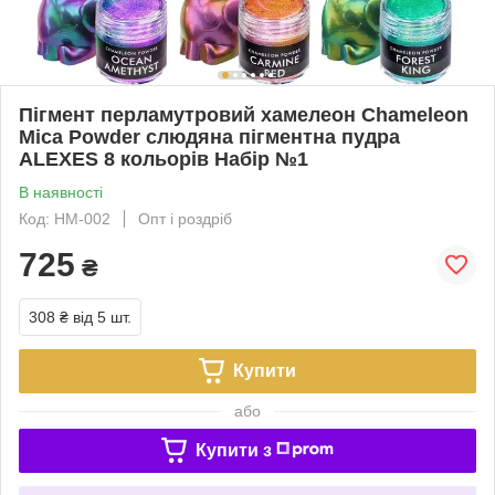
Пігмент перламутровий хамелеон Chameleon
Mica Powder слюдяна пігментна пудра
ALEXES 8 кольорів Набір №1
В наявності
Код: HM-002
Опт і роздріб
725
₴
308 ₴
від 5 шт.
Купити
або
Купити з