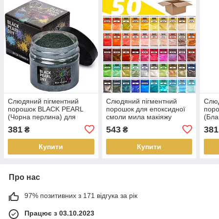
Слюдяний пігментний
Слюдяний пігментний
Слюд
порошок BLACK PEARL
порошок для епоксидної
поро
(Чорна перлина) для
смоли мила макіяжу
(Бла
смоли мила макіяжу
манікюру SOAP SHOP 50
смол
381
543
381
₴
₴
манікюру SOAP SHOP
пакетів по 2,8 грамма
ман
банка 57 грам
банк
Купити
Купити
Про нас
97% позитивних з 171 відгука за рік
Працює з 03.10.2023