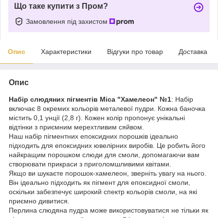
Що таке купити з Пром?
Замовлення під захистом
Опис
Характеристики
Відгуки про товар
Доставка
Опис
Набір слюдяних пігментів Mica "Хамелеон" №1
: Набір
включає 8 окремих кольорів металевої пудри. Кожна баночка
містить 0,1 унції (2,8 г). Кожен колір пропонує унікальні
відтінки з приємним мерехтливим сяйвом.
Наш набір пігментних епоксидних порошків ідеально
підходить для епоксидних ювелірних виробів. Це робить його
найкращим порошком слюди для смоли, допомагаючи вам
створювати прикраси з приголомшливими квітами.
Якщо ви шукаєте порошок-хамелеон, зверніть увагу на нього.
Він ідеально підходить як пігмент для епоксидної смоли,
оскільки забезпечує широкий спектр кольорів смоли, на які
приємно дивитися.
Перлина слюдяна пудра може використовуватися не тільки як