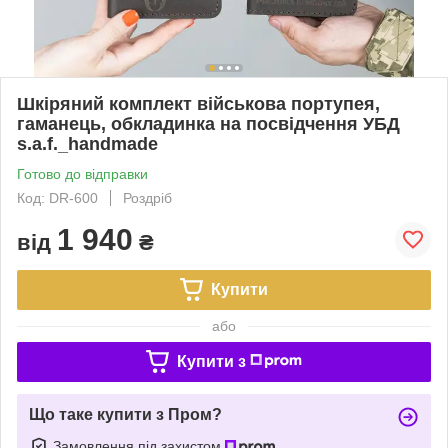
Шкіряний комплект військова портупея,
гаманець, обкладинка на посвідчення УБД
s.a.f._handmade
Готово до відправки
Код: DR-600
Роздріб
1 940
від
₴
Купити
або
Купити з
Що таке купити з Пром?
Замовлення під захистом