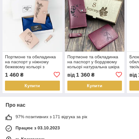
Портмоне та обкладинка
Портмоне та обкладинка
Блок
на паспорт у ніжному
на паспорт у бордовому
обкл
бежевому кольорі з
кольорі натуральна шкіра
твої
натуральної шкіри
s.a.f._handmade
s.a.
1 460
1 360
₴
від
₴
від
s.a.f._handmade
Купити
Купити
Про нас
97% позитивних з 171 відгука за рік
Працює з 03.10.2023
м. Кременчук