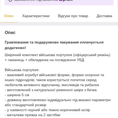
Опис
Характеристики
Відгуки про товар
Доставка
Опис
Гравіювання та подарункове пакування оплачується
додатково!
Шкіряний комплект військова портупея (офіцерський ремінь)
+ гаманець + обкладинка на посвідчення УБД
⠀
Військова портупея:
- важливий атрибут військової форми, форми охорони та
інших підрозділів; також користується попитом серед
любителів активного відпочинку, мисливців та рибалок
- виготовлений з натуральної ременної шкіри з бичка
- ширина 5 см
- довжину виготовляємо індивідуально під вказані параметри
або стандартний розмір
- у наявності чорний або темно-коричневий колір
- металева пряжка на 2 застібки