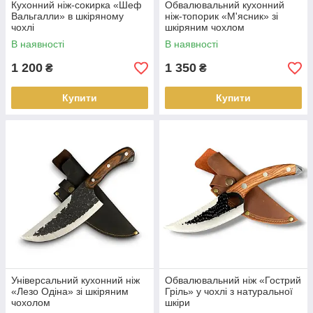
Кухонний ніж-сокирка «Шеф
Обвалювальний кухонний
Вальгалли» в шкіряному
ніж-топорик «М'ясник» зі
чохлі
шкіряним чохлом
В наявності
В наявності
1 200
1 350
₴
₴
Купити
Купити
Універсальний кухонний ніж
Обвалювальний ніж «Гострий
«Лезо Одіна» зі шкіряним
Гріль» у чохлі з натуральної
чохолом
шкіри