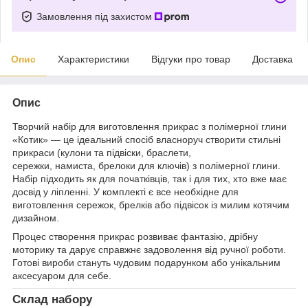
Замовлення під захистом
Опис
Характеристики
Відгуки про товар
Доставка
Опис
Творчий набір для виготовлення прикрас з полімерної глини
«Котик» — це ідеальний спосіб власноруч створити стильні
прикраси (кулони та підвіски, браслети,
сережки, намиста, брелоки для ключів) з полімерної глини.
Набір підходить як для початківців, так і для тих, хто вже має
досвід у ліпленні. У комплекті є все необхідне для
виготовлення сережок, брелків або підвісок із милим котячим
дизайном.
Процес створення прикрас розвиває фантазію, дрібну
моторику та дарує справжнє задоволення від ручної роботи.
Готові вироби стануть чудовим подарунком або унікальним
аксесуаром для себе.
Склад набору