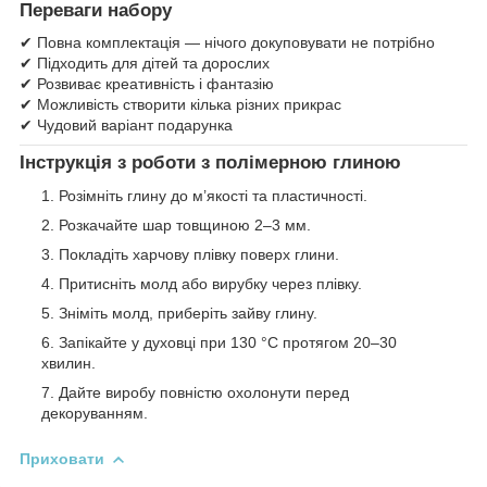
Переваги набору
✔ Повна комплектація — нічого докуповувати не потрібно
✔ Підходить для дітей та дорослих
✔ Розвиває креативність і фантазію
✔ Можливість створити кілька різних прикрас
✔ Чудовий варіант подарунка
Інструкція з роботи з полімерною глиною
Розімніть глину до м’якості та пластичності.
Розкачайте шар товщиною 2–3 мм.
Покладіть харчову плівку поверх глини.
Притисніть молд або вирубку через плівку.
Зніміть молд, приберіть зайву глину.
Запікайте у духовці при 130 °C протягом 20–30
хвилин.
Дайте виробу повністю охолонути перед
декоруванням.
Приховати