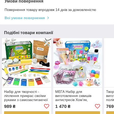
Умови повернення
Повернення товару впродовж 14 днів за домовленістю
Всі умови повернення
Подібні товари компанії
Набір для творчості -
МЕГА Набір для
Твор
ліплення прикрас своїми
виготовлення сквишів
виго
руками з самозастигаючої
антистресів Хом'як,
полі
глини - для початківців
Кролик, Лапка, творчий
«Ме
989
1 470
769
₴
₴
дітей і дорослих Птахи
набір для дітей