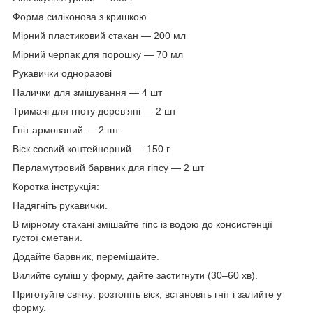
Форма силіконова з кришкою
Мірний пластиковий стакан — 200 мл
Мірний черпак для порошку — 70 мл
Рукавички одноразові
Палички для змішування — 4 шт
Тримачі для гноту дерев’яні — 2 шт
Гніт армований — 2 шт
Віск соєвий контейнерний — 150 г
Перламутровий барвник для гіпсу — 2 шт
Коротка інструкція:
Надягніть рукавички.
В мірному стакані змішайте гіпс із водою до консистенції
густої сметани.
Додайте барвник, перемішайте.
Вилийте суміш у форму, дайте застигнути (30–60 хв).
Приготуйте свічку: розтопіть віск, встановіть гніт і залийте у
форму.