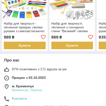
Набір для творчості -
Набір для творчості,
Набі
ліплення прикрас своїми
ліплення з гончарної
ліпл
руками з самозастигаючої
глини "Великий" своїми
рука
глини - для початківців
руками для початківців,
глин
989
869
935
₴
₴
дітей і дорослих Птахи
дорослих і дітей
діте
Купити
Купити
Про нас
97% позитивних з 171 відгука за рік
Працює з 03.10.2023
м. Кременчук
Кременчук, Україна
Контакти