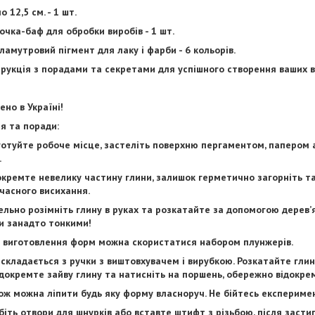
 12,5 см. - 1 шт.
очка-баф для обробки виробів - 1 шт.
ламутровий пігмент для лаку і фарби - 6 кольорів.
трукція з порадами та секретами для успішного створення ваших в
ено в Україні!
ія та поради:
готуйте робоче місце, застеліть поверхню пергаментом, папером а
.
окремте невелику частину глини, залишок герметично загорніть т
часного висихання.
ельно розімніть глину в руках та розкатайте за допомогою дерев’я
и занадто тонкими!
 виготовлення форм можна скористатися набором плунжерів.
складається з ручки з виштовхувачем і вирубкою. Розкатайте глин
Відокремте зайву глину та натисніть на поршень, обережно відокре
ож можна ліпити будь яку форму власноруч. Не бійтесь експериме
біть отвори для шнурків або вставте штифт з різьбою, після засти