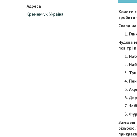
Хочете с
Кременчук, Україна
зробити 
Склад на
Гли
Чудова м
повітрі 
Наб
Наб
Три
Пен
Акр
Дер
Набі
Фур
Замшеві 
різьбою.
прикраси