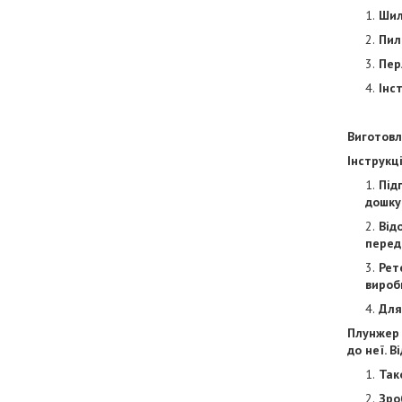
Шило
Пил
Пер
Інс
Виготовл
Інструкц
Під
дошку
Від
перед
Рет
вироб
Для
Плунжер 
до неї. 
Так
Зро