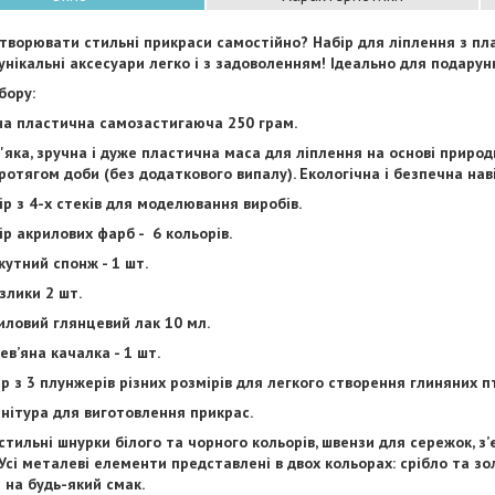
творювати стильні прикраси самостійно? Набір для ліплення з п
унікальні аксесуари легко і з задоволенням! Ідеально для подарунк
бору:
на пластична самозастигаюча 250 грам.
'яка, зручна і дуже пластична маса для ліплення на основі природ
протягом доби (без додаткового випалу). Екологічна і безпечна наві
ір з 4-х стеків для моделювання виробів.
ір акрилових фарб - 6 кольорів.
кутний спонж - 1 шт.
злики 2 шт.
иловий глянцевий лак 10 мл.
ев’яна качалка - 1 шт.
р з 3 плунжерів різних розмірів для легкого створення глиняних п
нітура для виготовлення прикрас.
стильні шнурки білого та чорного кольорів, швензи для сережок, з’
 Усі металеві елементи представлені в двох кольорах: срібло та 
 на будь-який смак.