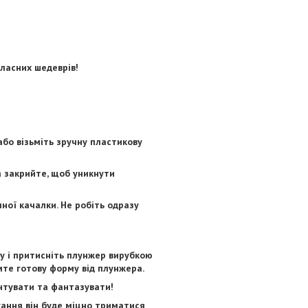
ласних шедеврів!
бо візьміть зручну пластикову
а закрийте, щоб уникнути
ної качалки. Не робіть одразу
у і притисніть плунжер вирубкою
мте готову форму від плунжера.
нтувати та фантазувати!
гання він буде міцно триматися