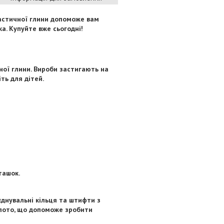
ластичної глини допоможе вам
а. Купуйте вже сьогодні!
ної глини. Вироби застигають на
ть для дітей.
ташок.
єднувальні кільця та штифти з
золото, що допоможе зробити