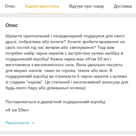
Опис
Характеристики
Відгуки про товар
Доставка
Опис
Шукаєте оригінальний і неординарний подарунок для свого
друга, побратима або колеги? Хочете зробити враження на
своїх гостей під час вечірки або святкування? Тоді вам
потрібен набір чарок-черепів з застряглою кулею калібру в
подарунковій коробці! Кожна чарка має об’єм 50 мл і
виготовлена з високоякісного скла. Вони ідеально пасують
для міцних напоїв, таких як горілка, текіла або віскі. В
подарунковій коробці ви отримаєте 6 чарок-черепів з кулями
зі слідами "нарізів". Це стильний і ексклюзивний аксесуар для
будь-якого бару або домашньої колекції.
Поставляються в дерев'яній подарунковій коробці
об`єм 50мл
Приховати