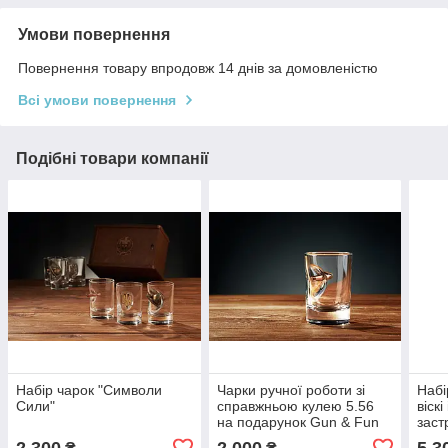
Умови повернення
Повернення товару впродовж 14 днів за домовленістю
Всі умови повернення
Подібні товари компанії
Набір чарок "Символи
Чарки ручної роботи зі
Набі
Сили"
справжньою кулею 5.56
віскі
на подарунок Gun & Fun
заст
на п
2 300
2 000
5 3