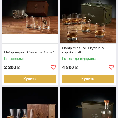
Набір склянок з кулею в
Набір чарок "Символи Сили"
коробі з БК
В наявності
Готово до відправки
2 300
4 800
₴
₴
Купити
Купити