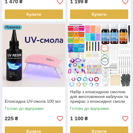
1 470
1 199
₴
₴
Купити
Купити
Новинка
Набір з епоксидною смолою
для виготовлення каблучок та
Епоксидна UV-смола 100 мл
прикрас з епоксидної смоли
для новачків 220 в 1
Готово до відправки
Готово до відправки
225
1 100
₴
₴
Купити
Купити