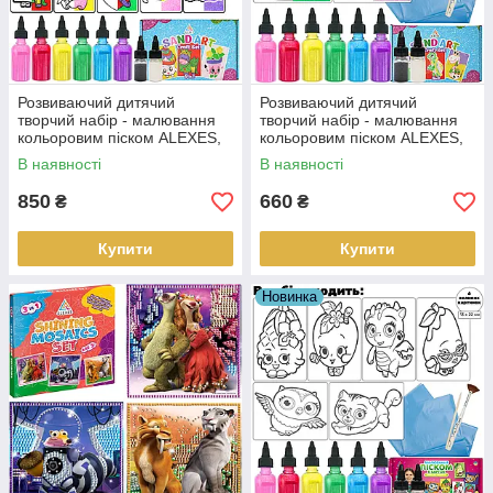
Розвиваючий дитячий
Розвиваючий дитячий
творчий набір - малювання
творчий набір - малювання
кольоровим піском ALEXES,
кольоровим піском ALEXES,
9 картинок з магнітами
6 великих картинок
В наявності
В наявності
850
660
₴
₴
Купити
Купити
Новинка