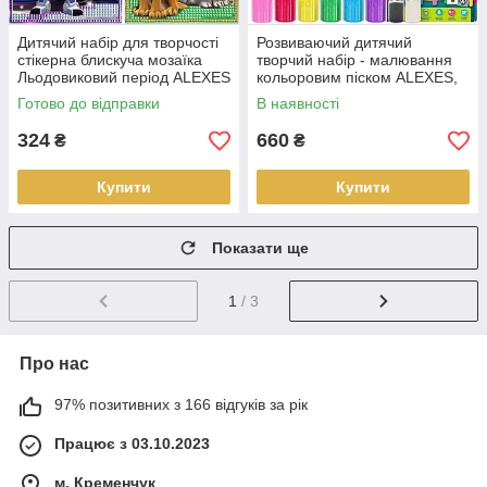
Дитячий набір для творчості
Розвиваючий дитячий
стікерна блискуча мозаїка
творчий набір - малювання
Льодовиковий період ALEXES
кольоровим піском ALEXES,
6 великих картинок
Готово до відправки
В наявності
324
660
₴
₴
Купити
Купити
Показати ще
1
/ 3
Про нас
97% позитивних з 166 відгуків за рік
Працює з 03.10.2023
м. Кременчук