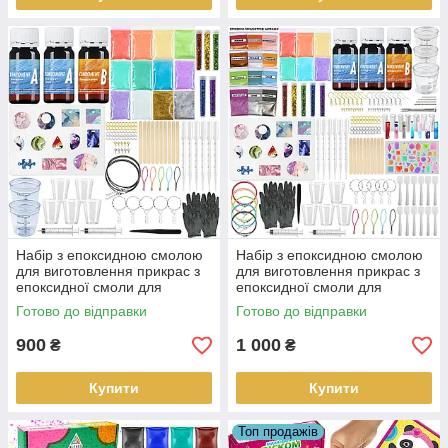
Набір з епоксидною смолою
Набір з епоксидною смолою
для виготовлення прикрас з
для виготовлення прикрас з
епоксидної смоли для
епоксидної смоли для
початківців 114 в 1
початківців 176 в 1
Готово до відправки
Готово до відправки
900
1 000
₴
₴
Купити
Купити
Топ продажів