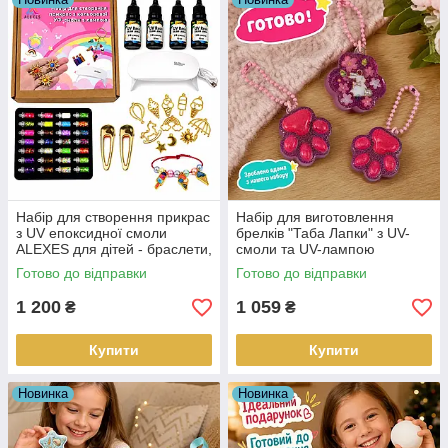
Набір для створення прикрас
Набір для виготовлення
з UV епоксидної смоли
брелків "Таба Лапки" з UV-
ALEXES для дітей - браслети,
смоли та UV-лампою
кулони, заколки для
Готово до відправки
Готово до відправки
початківців доросхих і дітей
1 200
1 059
₴
₴
Купити
Купити
Новинка
Новинка