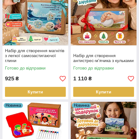
Набір для створення магнітів
з легкої самозастигаючої
Набір для створення
глини
антистрес-м'ячика з кульками
Готово до відправки
Готово до відправки
925
1 110
₴
₴
Купити
Купити
Новинка
Новинка