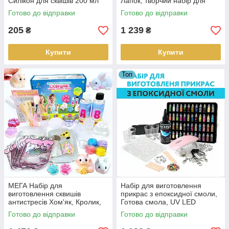
Силікон для сквішів 200 мл
Лапок, творчий набір для
дітей "Зроби сквіш сам"
Готово до відправки
Готово до відправки
205
1 239
₴
₴
Купити
Купити
Топ
МЕГА Набір для
Набір для виготовлення
виготовлення сквишів
прикрас з епоксидної смоли,
антистресів Хом'як, Кролик,
Готова смола, UV LED
Лапка, творчий набір для
лампа, блискітки 48 кольорів
Готово до відправки
Готово до відправки
дітей