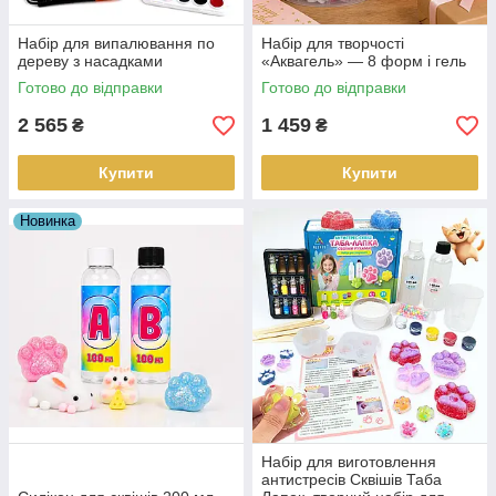
Набір для випалювання по
Набір для творчості
дереву з насадками
«Аквагель» — 8 форм і гель
Готово до відправки
Готово до відправки
2 565
1 459
₴
₴
Купити
Купити
Новинка
Набір для виготовлення
антистресів Сквішів Таба