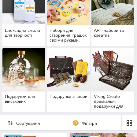
Епоксидна смола
Набори для
ART-набори та
для творчості
створення іграшок
креатив
своїми руками.
Подарунки для
Подарунки зі шкіри
Viking Create -
військових
преміальні
подарунки для
грилю,барбекю і
не тільки...
Сортування
0
Фільтри
Новинка
Новинка