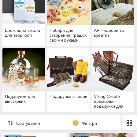
Епоксидна смола
Набори для
ART-набори та
для творчості
створення іграшок
креатив
своїми руками.
Подарунки для
Подарунки зі шкіри
Viking Create -
військових
преміальні
подарунки для
грилю,барбекю і
не тільки...
Сортування
0
Фільтри
Новинка
Новинка