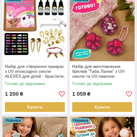
Набір для створення прикрас
Набір для виготовлення
з UV епоксидної смоли
брелків "Таба Лапки" з UV-
ALEXES для дітей - браслети,
смоли та UV-лампою
кулони, заколки для
Готово до відправки
Готово до відправки
початківців доросхих і дітей
1 200
1 059
₴
₴
Купити
Купити
Новинка
Новинка