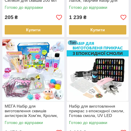
Силікон для сквішів 200 мл
Лапок, творчий набір для
дітей "Зроби сквіш сам"
Готово до відправки
Готово до відправки
205
1 239
₴
₴
Купити
Купити
Топ
МЕГА Набір для
Набір для виготовлення
виготовлення сквишів
прикрас з епоксидної смоли,
антистресів Хом'як, Кролик,
Готова смола, UV LED
Лапка, творчий набір для
лампа, блискітки 48 кольорів
Готово до відправки
Готово до відправки
дітей