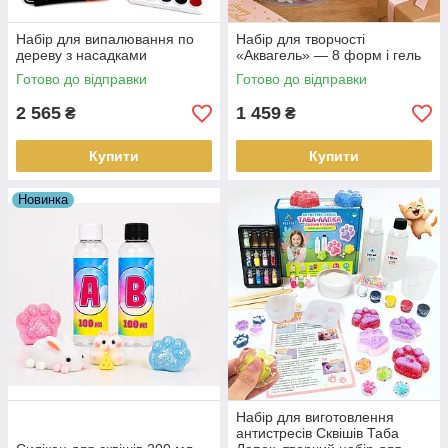
Набір для випалювання по
Набір для творчості
дереву з насадками
«Аквагель» — 8 форм і гель
Готово до відправки
Готово до відправки
2 565
1 459
₴
₴
Купити
Купити
Новинка
Набір для виготовлення
антистресів Сквішів Таба