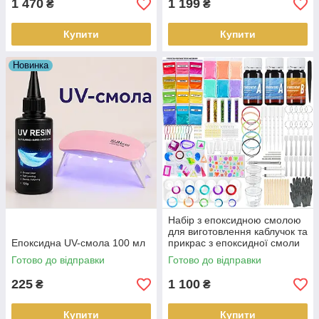
1 470
1 199
₴
₴
Купити
Купити
Новинка
Набір з епоксидною смолою
для виготовлення каблучок та
Епоксидна UV-смола 100 мл
прикрас з епоксидної смоли
для новачків 220 в 1
Готово до відправки
Готово до відправки
225
1 100
₴
₴
Купити
Купити