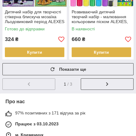
Дитячий набір для творчості
Розвиваючий дитячий
стікерна блискуча мозаїка
творчий набір - малювання
Льодовиковий період ALEXES
кольоровим піском ALEXES,
6 великих картинок
Готово до відправки
В наявності
324
660
₴
₴
Купити
Купити
Показати ще
1
/ 3
Про нас
97% позитивних з 171 відгука за рік
Працює з 03.10.2023
м. Кременчук