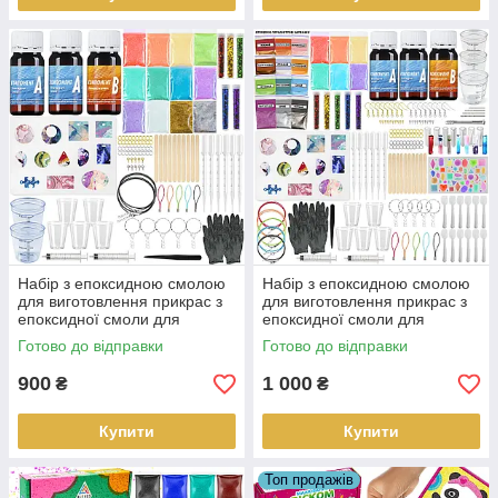
Набір з епоксидною смолою
Набір з епоксидною смолою
для виготовлення прикрас з
для виготовлення прикрас з
епоксидної смоли для
епоксидної смоли для
початківців 114 в 1
початківців 176 в 1
Готово до відправки
Готово до відправки
900
1 000
₴
₴
Купити
Купити
Топ продажів