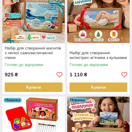
Набір для створення магнітів
з легкої самозастигаючої
Набір для створення
глини
антистрес-м'ячика з кульками
Готово до відправки
Готово до відправки
925
1 110
₴
₴
Купити
Купити
Новинка
Новинка