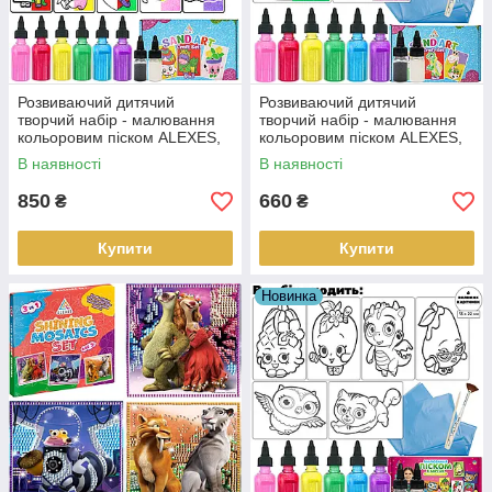
Розвиваючий дитячий
Розвиваючий дитячий
творчий набір - малювання
творчий набір - малювання
кольоровим піском ALEXES,
кольоровим піском ALEXES,
9 картинок з магнітами
6 великих картинок
В наявності
В наявності
850
660
₴
₴
Купити
Купити
Новинка